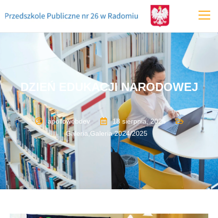
DZIEŃ EDUKACJI NARODOWEJ
apollowebdev
18 sierpnia, 2025
Galeria
,
Galeria 2024/2025