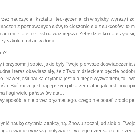
rzez nauczycieli kształtu liter, łączenia ich w sylaby, wyrazy i z
naczeń z poznawanych słów, to cieszenie się z sukcesów, to mie
aczenie, ale nie jest najważniejsza. Żeby dziecko nauczyło si
czy szkole i rodzic w domu.
iu?
y i przypomnij sobie, jakie były Twoje pierwsze doświadczenia
rudna i teraz obawiasz się, że z Twoim dzieckiem będzie podob
ko. Nawet jeśli nauka czytania jest dla niego wyzwaniem, to T
ści. Być może jest najlepszym piłkarzem, albo jak nikt inny o
zna flagi wielu państw świata…
y sposób, a nie przez pryzmat tego, czego nie potrafi zrobić per
ynić naukę czytania atrakcyjną. Znowu zacznij od siebie. Twoj
ngażowanie i wyższą motywację Twojego dziecka do mierzenia s