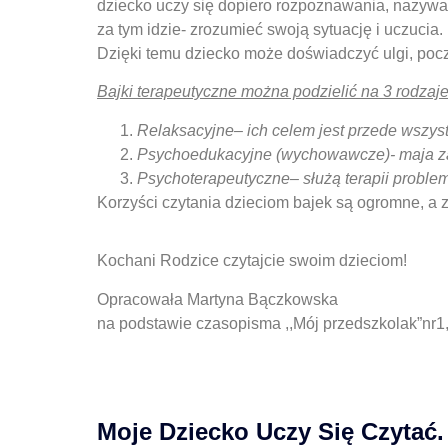
dziecko uczy się dopiero rozpoznawania, nazywan
za tym idzie- zrozumieć swoją sytuację i uczucia.
Dzięki temu dziecko może doświadczyć ulgi, poczu
Bajki terapeutyczne można podzielić na 3 rodzaje
Relaksacyjne
–
ich celem jest przede wszys
Psychoedukacyjne (wychowawcz
e
)-
maja z
Psychoterapeutyczne
–
służą terapii probl
Korzyści czytania dzieciom bajek są ogromne, a 
Kochani Rodzice czytajcie swoim dzieciom!
Opracowała Martyna Bączkowska
na podstawie czasopisma ,,Mój przedszkolak”nr1,
Moje Dziecko Uczy Się Czytać