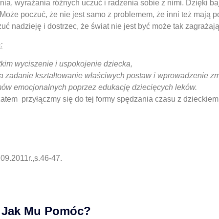
ia, wyrażania różnych uczuć i radzenia sobie z nimi. Dzięki ba
 Może poczuć, że nie jest samo z problemem, że inni też mają po
ć nadzieję i dostrzec, że świat nie jest być może tak zagraża
:
tkim wyciszenie i uspokojenie dziecka,
a zadanie kształtowanie właściwych postaw i wprowadzenie z
emów emocjonalnych poprzez edukację dziecięcych leków.
zatem przyłączmy się do tej formy spędzania czasu z dzieckiem
09.2011r.,s.46-47.
. Jak Mu Pomóc?