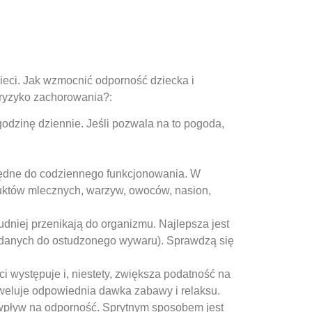
ieci. Jak wzmocnić odporność dziecka i
ryzyko zachorowania?:
odzinę dziennie. Jeśli pozwala na to pogoda,
zbędne do codziennego funkcjonowania. W
roduktów mlecznych, warzyw, owoców, nasion,
udniej przenikają do organizmu. Najlepsza jest
dodanych do ostudzonego wywaru). Sprawdzą się
i występuje i, niestety, zwiększa podatność na
niweluje odpowiednia dawka zabawy i relaksu.
wpływ na odporność. Sprytnym sposobem jest