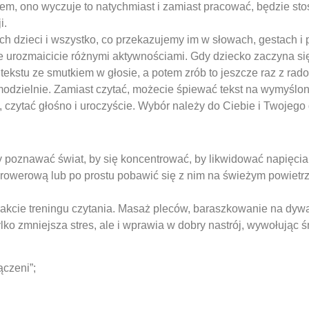
ckiem, ono wyczuje to natychmiast i zamiast pracować, będzie stos
i.
ich dzieci i wszystko, co przekazujemy im w słowach, gestach i 
je urozmaicicie różnymi aktywnościami. Gdy dziecko zaczyna się
tekstu ze smutkiem w głosie, a potem zrób to jeszcze raz z rado
amodzielnie. Zamiast czytać, możecie śpiewać tekst na wymyśl
 czytać głośno i uroczyście. Wybór należy do Ciebie i Twojego 
by poznawać świat, by się koncentrować, by likwidować napięcia
rowerową lub po prostu pobawić się z nim na świeżym powietrzu,
rakcie treningu czytania. Masaż pleców, baraszkowanie na dy
ylko zmniejsza stres, ale i wprawia w dobry nastrój, wywołując 
czeni”;