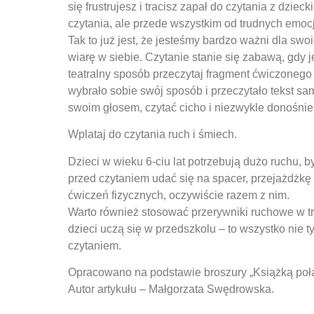
się frustrujesz i tracisz zapał do czytania z dzie
czytania, ale przede wszystkim od trudnych emocj
Tak to już jest, że jesteśmy bardzo ważni dla swo
wiarę w siebie. Czytanie stanie się zabawą, gdy 
teatralny sposób przeczytaj fragment ćwiczonego 
wybrało sobie swój sposób i przeczytało tekst s
swoim głosem, czytać cicho i niezwykle donośnie,
Wplataj do czytania ruch i śmiech.
Dzieci w wieku 6-ciu lat potrzebują dużo ruchu, 
przed czytaniem udać się na spacer, przejażdżkę 
ćwiczeń fizycznych, oczywiście razem z nim.
Warto również stosować przerywniki ruchowe w t
dzieci uczą się w przedszkolu – to wszystko nie t
czytaniem.
Opracowano na podstawie broszury „Książką połą
Autor artykułu – Małgorzata Swędrowska.