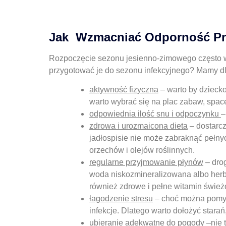
Jak Wzmacniać Odporność Pr
Rozpoczęcie sezonu jesienno-zimowego często wi
przygotować je do sezonu infekcyjnego? Mamy d
aktywność fizyczna
– warto by dziecko
warto wybrać się na plac zabaw, space
odpowiednia ilość snu i odpoczynku
–
zdrowa i urozmaicona dieta
– dostarcz
jadłospisie nie może zabraknąć pełnyc
orzechów i olejów roślinnych.
regularne przyjmowanie płynów
– drog
woda niskozmineralizowana albo herb
również zdrowe i pełne witamin świe
łagodzenie stresu
– choć można pomyśl
infekcje. Dlatego warto dołożyć stara
ubieranie adekwatne do pogody
–nie 