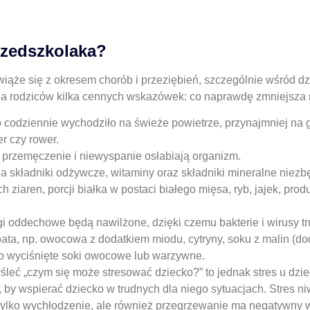
zedszkolaka?
ąże się z okresem chorób i przeziębień, szczególnie wśród dz
la rodziców kilka cennych wskazówek: co naprawdę zmniejsza 
 codziennie wychodziło na świeże powietrze, przynajmniej na g
r czy rower.
 przemęczenie i niewyspanie osłabiają organizm.
a składniki odżywcze, witaminy oraz składniki mineralne nie
h ziaren, porcji białka w postaci białego mięsa, ryb, jajek, p
i oddechowe będą nawilżone, dzięki czemu bakterie i wirusy tr
ata, np. owocowa z dodatkiem miodu, cytryny, soku z malin (
żo wyciśnięte soki owocowe lub warzywne.
eć „czym się może stresować dziecko?” to jednak stres u dziec
ń, by wspierać dziecko w trudnych dla niego sytuacjach. Stres 
tylko wychłodzenie, ale również przegrzewanie ma negatywny 