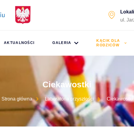
Lokal
ul. Ja
KĄCIK DLA
AKTUALNOŚCI
GALERIA
RODZICÓW
Ciekawostki
Strona główna
Laboratoria przyszłości
Ciekawostki