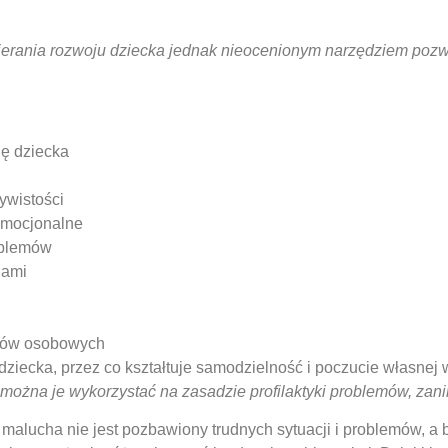
pierania rozwoju dziecka jednak nieocenionym narzędziem poz
ę dziecka
ywistości
emocjonalne
oblemów
iami
rców osobowych
ziecka, przez co kształtuje samodzielność i poczucie własnej w
 można je wykorzystać na zasadzie
profilaktyki problemów, zan
t malucha nie jest pozbawiony trudnych sytuacji i problemów, a 