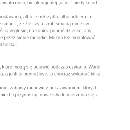
owało uniki, by jak najdalej „uciec” nie tylko od
postawach, albo je uskrzydla, albo odbiera im
 smucić, że źle czyta, zrób smutną minę i w
ścią w głosie, na koniec poproś dziecko, aby
one przez siebie melodie. Można też modulować
dziecka.
, które mogą się pojawić podczas czytania. Warto
 a jeśli to niemożliwe, to chociaż wykonać kilka
wanie, zabawy ruchowe z pokazywaniem, których
śmiech i przynosząc nowe siły do mierzenia się z