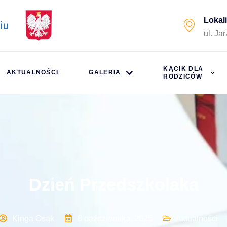
Lokal
ul. Ja
KĄCIK DLA
AKTUALNOŚCI
GALERIA
RODZICÓW
Dzień Przedszkolaka
Kinga Osak
8 października, 2025
Aktualności