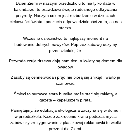
Dzień Ziemi w naszym przedszkolu to nie tylko data w
kalendarzu, to prawdziwe święto radosnego odkrywania
przyrody. Naszym celem jest rozbudzenie w dzieciach
ciekawości świata i poczucia odpowiedzialności za to, co nas
otacza.
Wczesne dzieciństwo to najlepszy moment na
budowanie
dobrych nawyków
. Poprzez zabawę uczymy
przedszkolaki, że:
Przyroda czuje:
drzewa dają nam tlen, a kwiaty są domem dla
owadów.
Zasoby są cenne:
woda i prąd nie biorą się znikąd i warto je
szanować.
Śmieci to surowce:
stara butelka może stać się rakietą, a
gazeta – kapeluszem pirata.
Pamiętajmy, że edukacja ekologiczna zaczyna się w domu i
w przedszkolu. Każde zakręcenie kranu podczas mycia
ząbów czy zrezygnowanie z plastikowej reklamówki to wielki
prezent dla Ziemi.