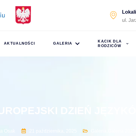
Lokal
ul. Ja
KĄCIK DLA
AKTUALNOŚCI
GALERIA
RODZICÓW
UROPEJSKI DZIEŃ JĘZYK
ga Osak
21 października, 2025
Galeria
,
Galeria 202