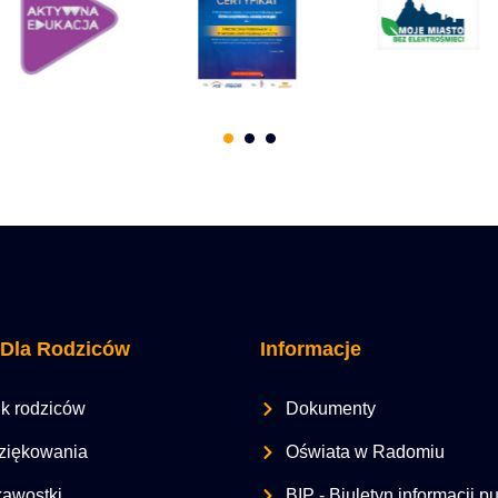
 Dla Rodziców
Informacje
k rodziców
Dokumenty
ziękowania
Oświata w Radomiu
kawostki
BIP - Biuletyn informacji p