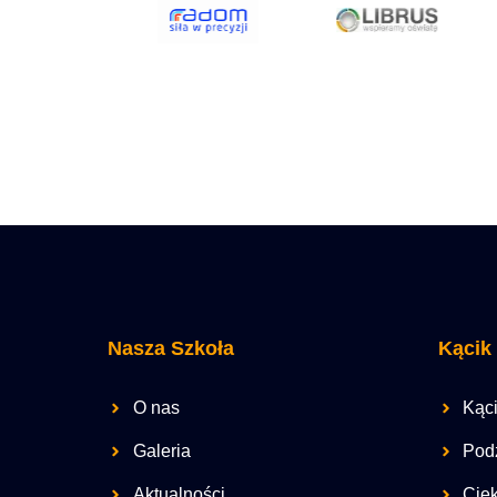
Nasza Szkoła
Kącik
O nas
Kąci
Galeria
Pod
Aktualności
Cie