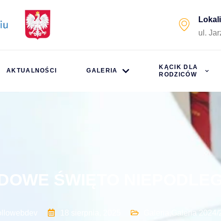
Lokal
ul. Ja
KĄCIK DLA
AKTUALNOŚCI
GALERIA
RODZICÓW
DOWE ŚWIĘTO NIEPODLEG
ollowebdev
18 sierpnia, 2025
Galeria
,
Galeria 2024/