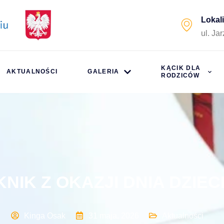
Lokal
ul. Ja
KĄCIK DLA
AKTUALNOŚCI
GALERIA
RODZICÓW
KNIK Z OKAZJI DNIA DZIE
Kinga Osak
31 maja, 2026
Aktualności