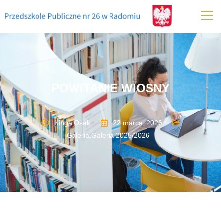
POWITANIE WIOSNY
Kinga Osak
22 marca, 2026
Galeria
,
Galeria 2025/2026