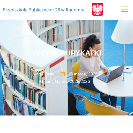
WIZYTA SURYKATKI
Kinga Osak
15 marca, 2026
Galeria
,
Galeria 2025/2026