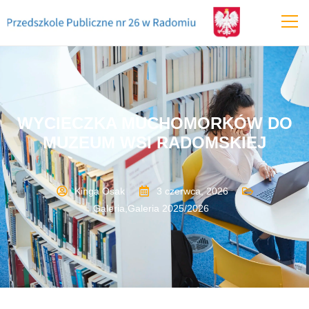
WYCIECZKA MUCHOMORKÓW DO
MUZEUM WSI RADOMSKIEJ
Kinga Osak
3 czerwca, 2026
Galeria
,
Galeria 2025/2026