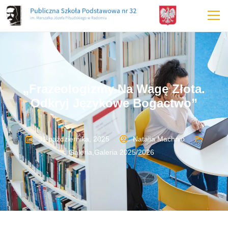
„Frazeologizmy Na Wagę Złota.
Odkryj Językowe Bogactwo”
31 października, 2025
Natalia Machnio
Galeria
,
Galeria 2025/2026