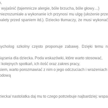
o,
fi wyjaśnić (tajemnicze alergie, bóle brzucha, bóle głowy…)
 niezrozumiałe a wykonanie ich przynosi mu ulgę (ułożenie prz
toalety przed spaniem itd.). Dziecko tłumaczy, że musi wykona
sycholog szkolny często proponuje zabawę. Dzięki temu n
iązania dla dziecka. Poda wskazówki, które warto stosować,
l kolejnych spotkań, ich ilość oraz zakres pracy,
kiem, warto porozmawiać z nim o jego odczuciach i wrażeniach
wodową
cka/ nastolatka daj mu to czego potrzebuje najbardziej: wspar