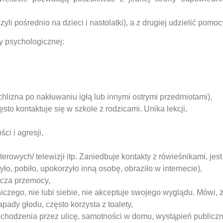
czyli pośrednio na dzieci i nastolatki), a z drugiej udzielić pomo
y psychologicznej:
hlizna po nakłuwaniu igłą lub innymi ostrymi przedmiotami),
sto kontaktuje się w szkole z rodzicami. Unika lekcji,
ci i agresji,
erowych/ telewizji itp. Zaniedbuje kontakty z rówieśnikami, jest
o, pobiło, upokorzyło inną osobę, obraziło w internecie),
dcza przemocy,
czego, nie lubi siebie, nie akceptuje swojego wyglądu. Mówi, ż
ady głodu, często korzysta z toalety,
chodzenia przez ulicę, samotności w domu, wystąpień publicz