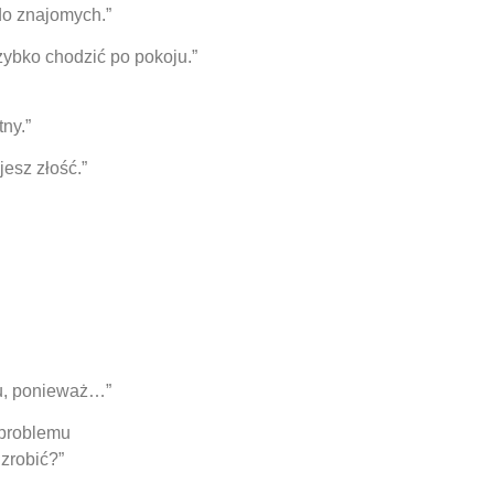
do znajomych.”
zybko chodzić po pokoju.”
ny.”
esz złość.”
mu, ponieważ…”
 problemu
zrobić?”