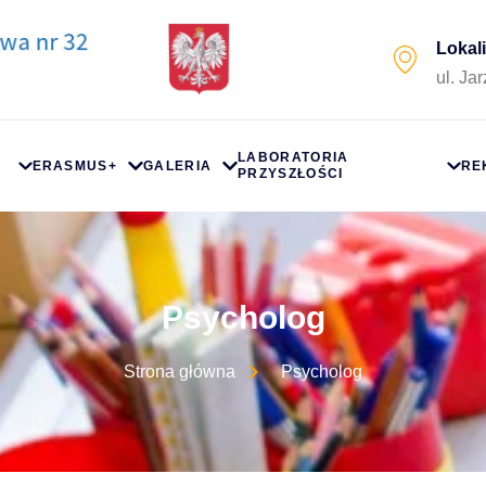
Lokal
ul. Ja
LABORATORIA
ERASMUS+
GALERIA
RE
PRZYSZŁOŚCI
Psycholog
Strona główna
Psycholog