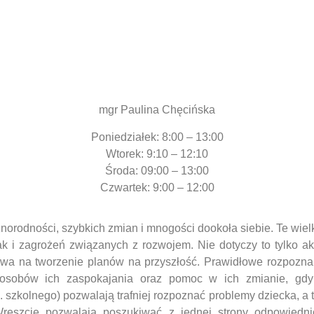
mgr Paulina Chęcińska
Poniedziałek:
8:00 – 13:00
Wtorek:
9:10 – 12:10
Środa:
09:00 – 13:00
Czwartek:
9:00 – 12:00
norodności, szybkich zmian i mnogości dookoła siebie. Te wie
k i zagrożeń związanych z rozwojem. Nie dotyczy to tylko a
ywa na tworzenie planów na przyszłość. Prawidłowe rozpoznan
posobów ich zaspokajania oraz pomoc w ich zmianie, gdy
 szkolnego) pozwalają trafniej rozpoznać problemy dziecka, a 
Wreszcie pozwalają poszukiwać z jednej strony odpowiedni