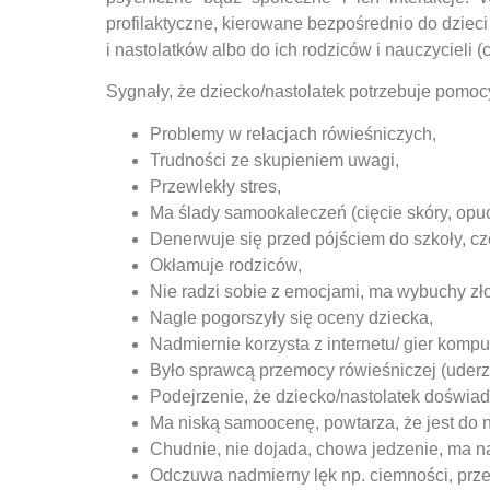
profilaktyczne, kierowane bezpośrednio do dzieci
i nastolatków albo do ich rodziców i nauczycieli (
Sygnały, że dziecko/nastolatek potrzebuje pomoc
Problemy w relacjach rówieśniczych,
Trudności ze skupieniem uwagi,
Przewlekły stres,
Ma ślady samookaleczeń (cięcie skóry, opuc
Denerwuje się przed pójściem do szkoły, czę
Okłamuje rodziców,
Nie radzi sobie z emocjami, ma wybuchy złoś
Nagle pogorszyły się oceny dziecka,
Nadmiernie korzysta z internetu/ gier komput
Było sprawcą przemocy rówieśniczej (uderzył
Podejrzenie, że dziecko/nastolatek doświa
Ma niską samoocenę, powtarza, że jest do ni
Chudnie, nie dojada, chowa jedzenie, ma nap
Odczuwa nadmierny lęk np. ciemności, prze