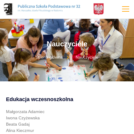
treści
Nauczyciele
Strona główna
Nauczyciele
Edukacja wczesnoszkolna
Małgorzata Adamiec
Iwona Czyżewska
Beata Gadaj
Alina Kieczmur