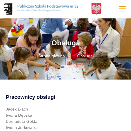
treści
Obsługa
Strona główna
Obsługa
Pracownicy obsługi
Jacek Błach
Iwona Dębska
Bernadeta Gołda
Iwona Jurkowska