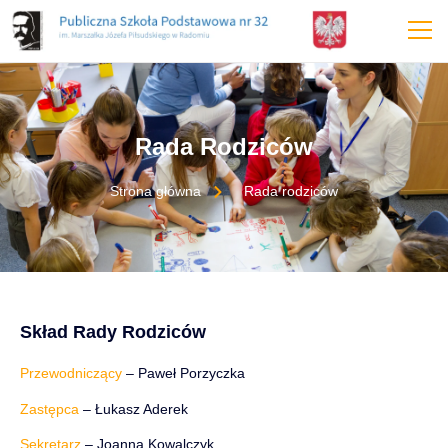
treści
Rada Rodziców
Strona główna
Rada rodziców
Skład Rady Rodziców
Przewodniczący
– Paweł Porzyczka
Zastępca
– Łukasz Aderek
Sekretarz
– Joanna Kowalczyk