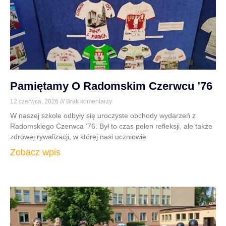
Pamiętamy O Radomskim Czerwcu ’76
12 czerwca, 2026
Brak komentarzy
W naszej szkole odbyły się uroczyste obchody wydarzeń z
Radomskiego Czerwca ’76. Był to czas pełen refleksji, ale także
zdrowej rywalizacji, w której nasi uczniowie
Zobacz wpis