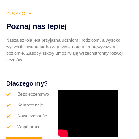
O SZKOLE
Poznaj nas lepiej
Nasza szkoła jest przyjazna uczniom i rodzicom, a wysoko
wykwalifikowana kadra zapewnia naukę na najwyższym
poziomie. Zasoby szkoły umożliwiają wszechstronny rozwój
uczniów.
Dlaczego my?
Bezpieczeństwo
Kompetencje
Nowoczesność
Współpraca