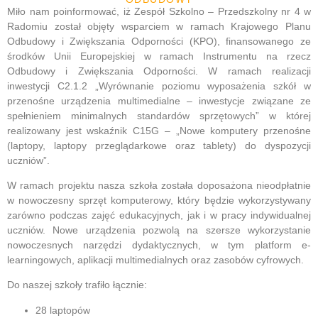
Miło nam poinformować, iż Zespół Szkolno – Przedszkolny nr 4 w
Radomiu został objęty wsparciem w ramach
Krajowego Planu
Odbudowy i Zwiększania Odporności (KPO)
, finansowanego ze
środków
Unii Europejskiej w ramach Instrumentu na rzecz
Odbudowy i Zwiększania Odporności
. W ramach realizacji
inwestycji
C2.1.2 „Wyrównanie poziomu wyposażenia szkół w
przenośne urządzenia multimedialne – inwestycje związane ze
spełnieniem minimalnych standardów sprzętowych”
w której
realizowany jest wskaźnik
C15G – „Nowe komputery przenośne
(laptopy, laptopy przeglądarkowe oraz tablety) do dyspozycji
uczniów”
.
W ramach projektu nasza szkoła została doposażona nieodpłatnie
w nowoczesny sprzęt komputerowy, który będzie wykorzystywany
zarówno podczas zajęć edukacyjnych, jak i w pracy indywidualnej
uczniów. Nowe urządzenia pozwolą na szersze wykorzystanie
nowoczesnych narzędzi dydaktycznych, w tym platform e-
learningowych, aplikacji multimedialnych oraz zasobów cyfrowych.
Do naszej szkoły trafiło łącznie:
28 laptopów