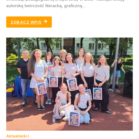
autorską twórczość literacką, graficzną...
ZOBACZ WPIS
Aktualności