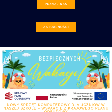
POZNAJ NAS
AKTUALNOŚCI
NOWY SPRZĘT KOMPUTEROWY DLA UCZNIÓW W
NASZEJ SZKOLE – WSPARCIE Z KRAJOWEGO PLANU
ODBUDOWY