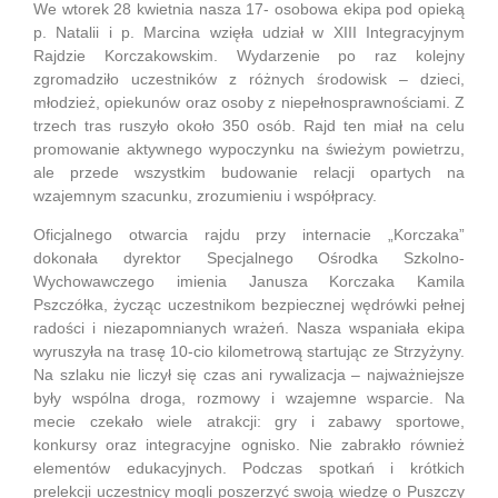
We wtorek 28 kwietnia nasza 17- osobowa ekipa pod opieką
p. Natalii i p. Marcina wzięła udział w XIII Integracyjnym
Rajdzie Korczakowskim. Wydarzenie po raz kolejny
zgromadziło uczestników z różnych środowisk – dzieci,
młodzież, opiekunów oraz osoby z niepełnosprawnościami. Z
trzech tras ruszyło około 350 osób. Rajd ten miał na celu
promowanie aktywnego wypoczynku na świeżym powietrzu,
ale przede wszystkim budowanie relacji opartych na
wzajemnym szacunku, zrozumieniu i współpracy.
Oficjalnego otwarcia rajdu przy internacie „Korczaka”
dokonała dyrektor Specjalnego Ośrodka Szkolno-
Wychowawczego imienia Janusza Korczaka
Kamila
Pszczółka
, życząc uczestnikom bezpiecznej wędrówki pełnej
radości i niezapomnianych wrażeń. Nasza wspaniała ekipa
wyruszyła na trasę 10-cio kilometrową startując ze Strzyżyny.
Na szlaku nie liczył się czas ani rywalizacja – najważniejsze
były wspólna droga, rozmowy i wzajemne wsparcie. Na
mecie czekało wiele atrakcji: gry i zabawy sportowe,
konkursy oraz integracyjne ognisko. Nie zabrakło również
elementów edukacyjnych. Podczas spotkań i krótkich
prelekcji uczestnicy mogli poszerzyć swoją wiedzę o Puszczy