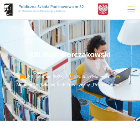
XIII Rajd Korczakowski
30 kwietnia, 2026
Natalia Machnio
Aktualności
,
Szkolny Klub Turystyczny „Róża wiatrów”